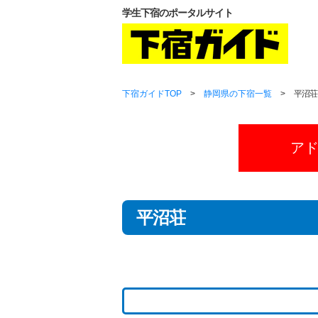
学生下宿のポータルサイト
下宿ガイドTOP
>
静岡県の下宿一覧
>
平沼荘
ア
平沼荘