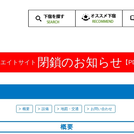
オススメ下宿一覧
下
下
学校から探す
路線から探す
地域から探す
学校周辺の下宿案内
下
下
（地域別）
一
体
閉鎖のお知らせ
ドエイトサイト
【P
概要
設備
地図・交通
お問い合わせ
概要