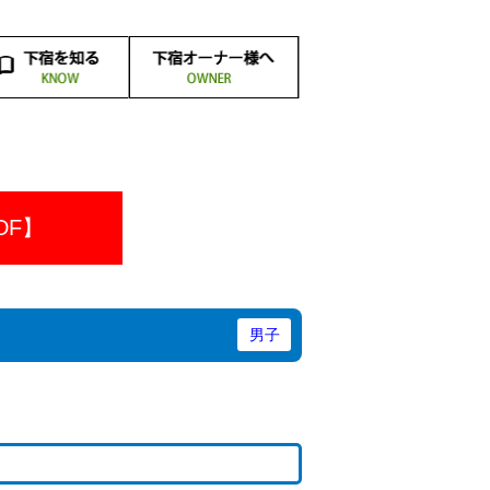
宿のメリットと
宿へ入るまでの
下宿生の食事
下宿生活の
下宿とは
下宿と
先輩の
宿にかかる費用
宿生活のルール
下宿生あるある
下宿の探し方
下宿Ｑ＆Ａ
人暮らしとの違い
験談＆メッセージ
どんなところ？
必需品とは？
デメリット
について
準備
DF】
男子