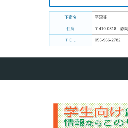
下宿名
平沼荘
住所
〒410-0318 静
ＴＥＬ
055-966-2782