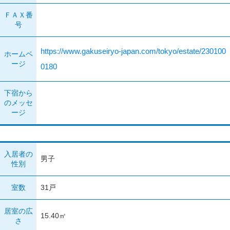
ＦＡＸ番
号
https://www.gakuseiryo-japan.com/tokyo/estate/230100
ホームペ
ージ
0180
下宿から
のメッセ
ージ
入居者の
男子
性別
室数
31戸
居室の広
15.40㎡
さ