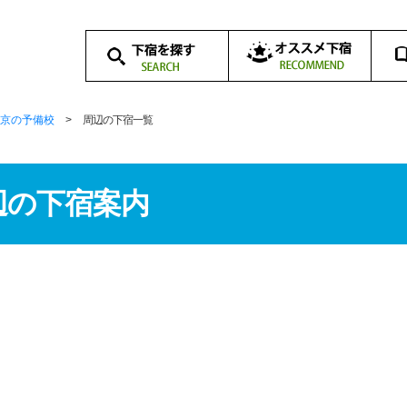
オススメ下宿一覧
下
下
学校から探す
路線から探す
地域から探す
学校周辺の下宿案内
下
下
（地域別）
一
体
京の予備校
>
周辺の下宿一覧
辺の下宿案内