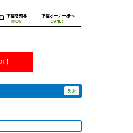
宿のメリットと
宿へ入るまでの
下宿生の食事
下宿生活の
下宿とは
下宿と
先輩の
宿にかかる費用
宿生活のルール
下宿生あるある
下宿の探し方
下宿Ｑ＆Ａ
人暮らしとの違い
験談＆メッセージ
どんなところ？
必需品とは？
デメリット
について
準備
DF】
男女