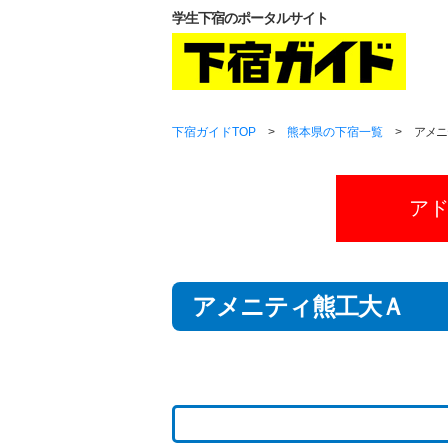
学生下宿のポータルサイト
下宿ガイドTOP
>
熊本県の下宿一覧
>
アメニ
ア
アメニティ熊工大Ａ