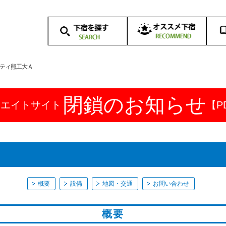
オススメ下宿一覧
下
下
学校から探す
路線から探す
地域から探す
学校周辺の下宿案内
下
下
（地域別）
一
体
ティ熊工大Ａ
閉鎖のお知らせ
ドエイトサイト
【P
概要
設備
地図・交通
お問い合わせ
概要