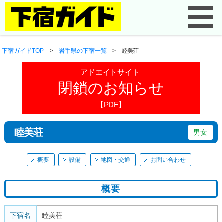
下宿ガイドTOP
>
岩手県の下宿一覧
>
睦美荘
アドエイトサイト
閉鎖のお知らせ
【PDF】
睦美荘
男女
概要
設備
地図・交通
お問い合わせ
概要
下宿名
睦美荘