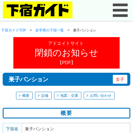
下宿ガイドTOP
>
岩手県の下宿一覧
>
巣子パンション
アドエイトサイト
閉鎖のお知らせ
【PDF】
巣子パンション
女子
概要
設備
地図・交通
お問い合わせ
概要
下宿名
巣子パンション