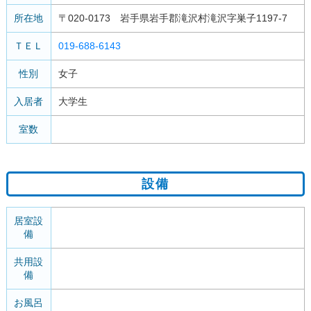
所在地
〒020-0173 岩手県岩手郡滝沢村滝沢字巣子1197-7
ＴＥＬ
019-688-6143
性別
女子
入居者
大学生
室数
設備
居室設
備
共用設
備
お風呂