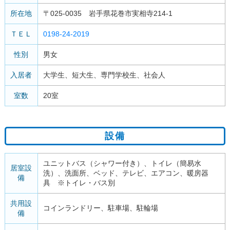
所在地
〒025-0035 岩手県花巻市実相寺214-1
ＴＥＬ
0198-24-2019
性別
男女
入居者
大学生、短大生、専門学校生、社会人
室数
20室
設備
ユニットバス（シャワー付き）、トイレ（簡易水
居室設
洗）、洗面所、ベッド、テレビ、エアコン、暖房器
備
具 ※トイレ・バス別
共用設
コインランドリー、駐車場、駐輪場
備