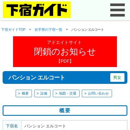
下宿ガイドTOP
>
岩手県の下宿一覧
>
パンション エルコート
アドエイトサイト
閉鎖のお知らせ
【PDF】
パンション エルコート
男女
概要
設備
地図・交通
お問い合わせ
概要
下宿名
パンション エルコート