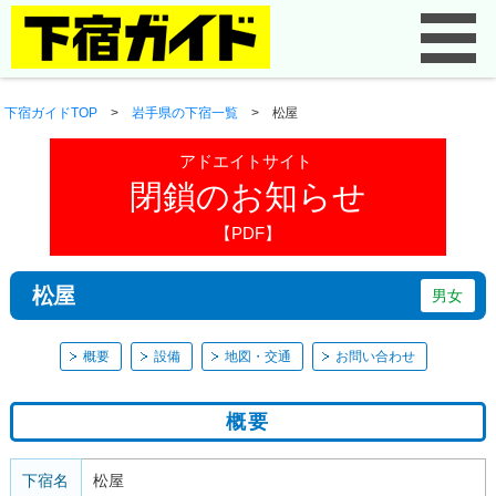
下宿ガイドTOP
>
岩手県の下宿一覧
>
松屋
アドエイトサイト
閉鎖のお知らせ
【PDF】
松屋
男女
概要
設備
地図・交通
お問い合わせ
概要
下宿名
松屋