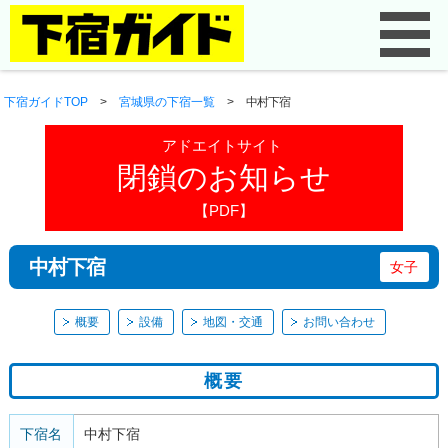
下宿ガイドTOP
>
宮城県の下宿一覧
>
中村下宿
アドエイトサイト
閉鎖のお知らせ
【PDF】
中村下宿
女子
概要
設備
地図・交通
お問い合わせ
概要
下宿名
中村下宿