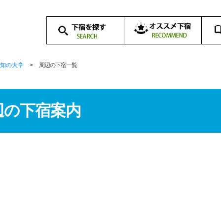
オススメ下宿一覧
下
下
学校から探す
路線から探す
地域から探す
学校周辺の下宿案内
下
下
（地域別）
一
体
知の大学
>
周辺の下宿一覧
辺の下宿案内